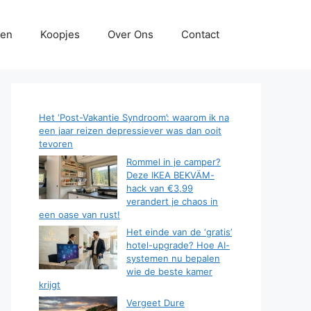
gen
Koopjes
Over Ons
Contact
Het ‘Post-Vakantie Syndroom’: waarom ik na
een jaar reizen depressiever was dan ooit
tevoren
Rommel in je camper?
Deze IKEA BEKVÄM-
hack van €3,99
verandert je chaos in
een oase van rust!
Het einde van de ‘gratis’
hotel-upgrade? Hoe AI-
systemen nu bepalen
wie de beste kamer
krijgt
Vergeet Dure