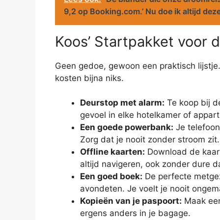
9,2 op Booking.com.’ Nu doe ik altijd dez
Koos’ Startpakket voor 
Geen gedoe, gewoon een praktisch lijstje.
kosten bijna niks.
Deurstop met alarm:
Te koop bij 
gevoel in elke hotelkamer of appar
Een goede powerbank:
Je telefoon 
Zorg dat je nooit zonder stroom zit
Offline kaarten:
Download de kaart
altijd navigeren, ook zonder dure 
Een goed boek:
De perfecte metgeze
avondeten. Je voelt je nooit ongema
Kopieën van je paspoort:
Maak een 
ergens anders in je bagage.