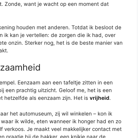
t. Zonde, want je wacht op een moment dat
rekening houden met anderen. Totdat ik besloot de
 ik kan je vertellen: de zorgen die ik had, over
te onzin. Sterker nog, het is de beste manier van
akt.
nzaamheid
drempel. Eenzaam aan een tafeltje zitten in een
j een prachtig uitzicht. Geloof me, het is een
iet hetzelfde als eenzaam zijn. Het is
vrijheid
.
aar het automuseum, zij wil winkelen – kon ik
n waar ik wilde, eten wanneer ik honger had en zo
elf verkoos. Je maakt veel makkelijker contact met
en praatje bij de bakker, een knikje naar de