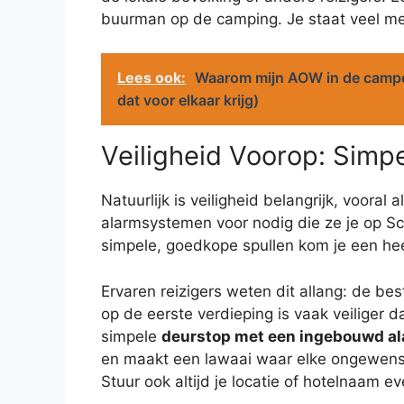
buurman op de camping. Je staat veel me
Lees ook:
Waarom mijn AOW in de camper
dat voor elkaar krijg)
Veiligheid Voorop: Simp
Natuurlijk is veiligheid belangrijk, vooral
alarmsystemen voor nodig die ze je op S
simpele, goedkope spullen kom je een hee
Ervaren reizigers weten dit allang: de be
op de eerste verdieping is vaak veiliger d
simpele
deurstop met een ingebouwd a
en maakt een lawaai waar elke ongewenst
Stuur ook altijd je locatie of hotelnaam e