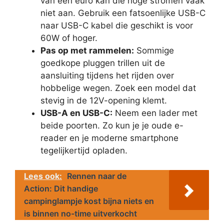
van een euro kan die hoge stromen vaak
niet aan. Gebruik een fatsoenlijke USB-C
naar USB-C kabel die geschikt is voor
60W of hoger.
Pas op met rammelen:
Sommige
goedkope pluggen trillen uit de
aansluiting tijdens het rijden over
hobbelige wegen. Zoek een model dat
stevig in de 12V-opening klemt.
USB-A en USB-C:
Neem een lader met
beide poorten. Zo kun je je oude e-
reader en je moderne smartphone
tegelijkertijd opladen.
Lees ook:
Rennen naar de
Action: Dit handige
campinglampje kost bijna niets en
is binnen no-time uitverkocht