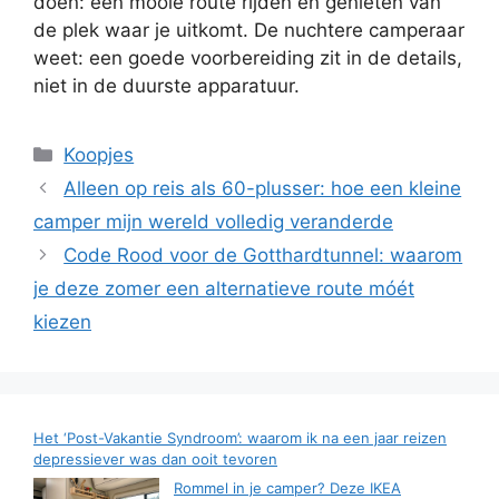
doen: een mooie route rijden en genieten van
de plek waar je uitkomt. De nuchtere camperaar
weet: een goede voorbereiding zit in de details,
niet in de duurste apparatuur.
Categorieën
Koopjes
Alleen op reis als 60-plusser: hoe een kleine
camper mijn wereld volledig veranderde
Code Rood voor de Gotthardtunnel: waarom
je deze zomer een alternatieve route móét
kiezen
Het ‘Post-Vakantie Syndroom’: waarom ik na een jaar reizen
depressiever was dan ooit tevoren
Rommel in je camper? Deze IKEA