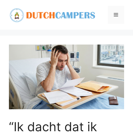
Ga
naar
Menu
de
inhoud
“Ik dacht dat ik