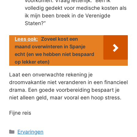
voorkomen. Vraag letterlijk: “Ben ik
volledig gedekt voor medische kosten als
ik mijn been breek in de Verenigde
Staten?”
Lees ook:
Zoveel kost een
maand overwinteren in Spanje
echt (en we hebben niet bespaard
op lekker eten)
Laat een onverwachte rekening je
droomvakantie niet veranderen in een financieel
drama. Een goede voorbereiding bespaart je
niet alleen geld, maar vooral een hoop stress.
Fijne reis
Categorieën
Ervaringen