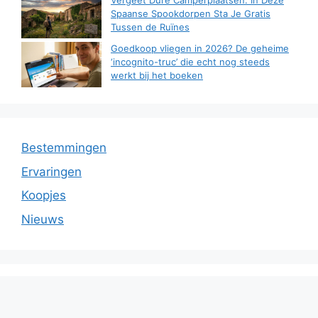
Vergeet Dure Camperplaatsen: In Deze
Spaanse Spookdorpen Sta Je Gratis
Tussen de Ruïnes
Goedkoop vliegen in 2026? De geheime
‘incognito-truc’ die echt nog steeds
werkt bij het boeken
Bestemmingen
Ervaringen
Koopjes
Nieuws
© 2026 Dutch Campers
• Gebouwd met
GeneratePress