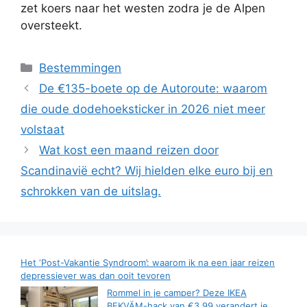
zet koers naar het westen zodra je de Alpen
oversteekt.
Categorieën
Bestemmingen
De €135-boete op de Autoroute: waarom
die oude dodehoeksticker in 2026 niet meer
volstaat
Wat kost een maand reizen door
Scandinavië echt? Wij hielden elke euro bij en
schrokken van de uitslag.
Het ‘Post-Vakantie Syndroom’: waarom ik na een jaar reizen
depressiever was dan ooit tevoren
Rommel in je camper? Deze IKEA
BEKVÄM-hack van €3,99 verandert je